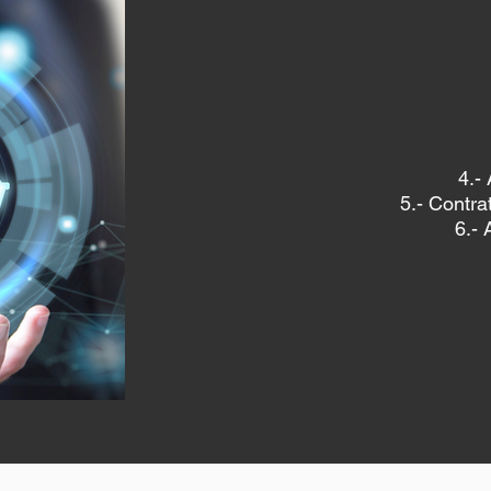
4.-
5.- Contr
6.- 